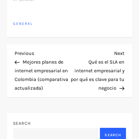
GENERAL
P
Previous
Next
Previous
Next
Post
Post
Mejores planes de
Qué es el SLA en
o
internet empresarial en
internet empresarial y
Colombia (comparativa
por qué es clave para tu
s
actualizada)
negocio
t
n
SEARCH
a
SEARCH